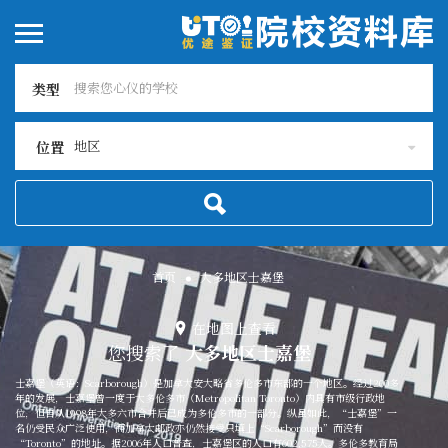
类型
地区
位置
首页
大多地区士嘉堡
在地图上查看
您搜索了
大多地区士嘉堡
士嘉堡（英语：Scarborough）是加拿大安大略省多伦多市东部的一个地区。经过200多
年的发展，士嘉堡曾一度于大多伦多市（Metropolitan Toronto）内具有市级行政地
位，但自从1998年大多六市合并后已成为多伦多市的一部分。纵虽如此，“士嘉堡”一
名仍受民众广泛使用，而加拿大邮政亦仍然接受只填上“Scarborough”而没有
“Toronto”的地址。据2006年人口普查，士嘉堡区的人口有602,575人。多伦多教育局