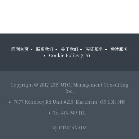
回到首页
联系我们
关于我们
签证服务
后续服务
Cookie Policy (CA)
Copyright © 2012-2019 UTOI Management Consulting
Inc.
7077 Kennedy Rd Unit #210, Markham, ON L3R 0N8
Tel 416-949-1111
By
UTOCANADA