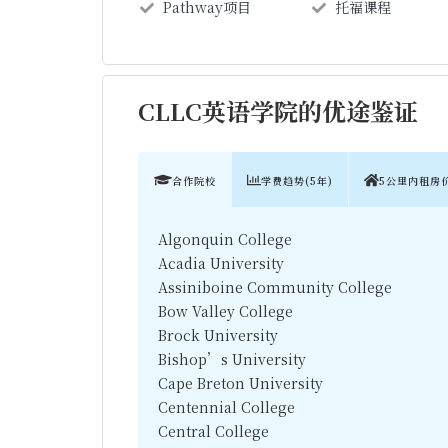
Pathway项目
托福课程
CLLC英语学院的优途鉴证
合作院校
学费趋势(5年)
5公里内租房
Algonquin College
Acadia University
Assiniboine Community College
Bow Valley College
Brock University
Bishop’s University
Cape Breton University
Centennial College
Central College