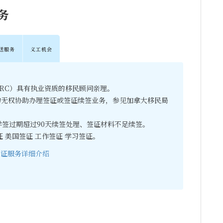
务
送服务
义工机会
CRC）具有执业资质的移民顾问亲理。
均无权协助办理签证或签证续签业务，参见加拿大移民局
学签过期超过90天续签处理、签证材料不足续签。
 美国签证 工作签证 学习签证。
签证服务详细介绍