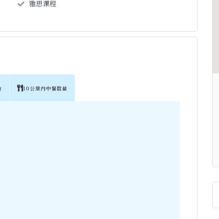
雅思课程
价
10公里内中餐数量