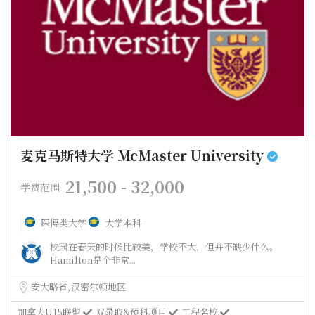
麦克马斯特大学 McMaster University
21,500 - 32,000
学费范围
医博类大学
大学本科
校园在春天的时候比较美，学校不大，但并不缺少什么。
Hamilton是个非常...
安大略省
汉密尔顿地区
加拿大U15联盟
双录取&预科项目
工程名校