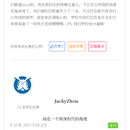
们都超nice的。而且新校区的规模也蛮大。不过在12年级的我是
无福消受了。我们南校区呢虽然小了一点，不过好在就只有我们
12年级的同学。说起来还满贴心的，学校为我们这些准毕业生们
单独准备了一块风水宝地嘿嘿嘿。PS; 我们学校给分高哦~
点赞
2
很有趣
超喜欢
你觉得该反馈怎么样?
JackyZhou
23 条学生反馈
站在一个资深校代的角度
5 12 月, 2017 5:58 上午
4
/ 5