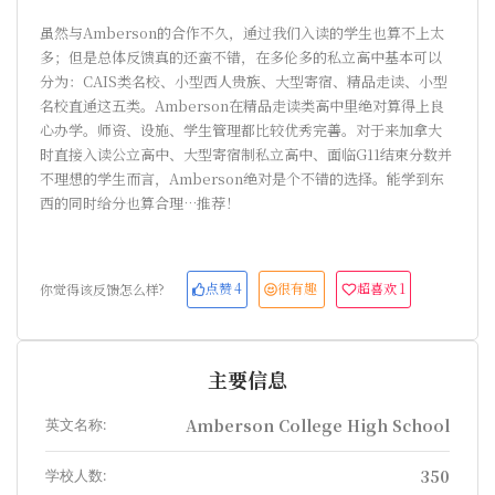
虽然与Amberson的合作不久，通过我们入读的学生也算不上太
多；但是总体反馈真的还蛮不错，在多伦多的私立高中基本可以
分为：CAIS类名校、小型西人贵族、大型寄宿、精品走读、小型
名校直通这五类。Amberson在精品走读类高中里绝对算得上良
心办学。师资、设施、学生管理都比较优秀完善。对于来加拿大
时直接入读公立高中、大型寄宿制私立高中、面临G11结束分数并
不理想的学生而言，Amberson绝对是个不错的选择。能学到东
西的同时给分也算合理…推荐！
点赞
4
很有趣
超喜欢
1
你觉得该反馈怎么样?
主要信息
英文名称:
Amberson College High School
学校人数:
350