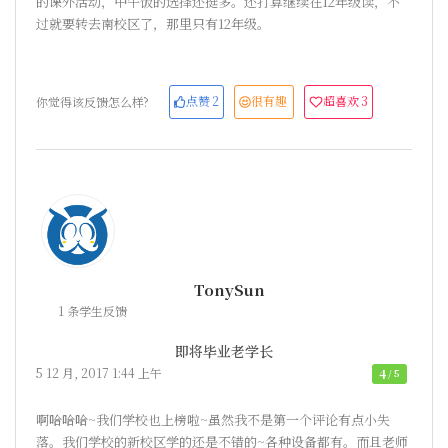
的课外活动，中午饭的选择还挺多。还打算继续在12年级读，不
过就要转去南校区了，那里只有12年级。
点赞
2
很有趣
超喜欢
3
你觉得该反馈怎么样?
TonySun
1 条学生反馈
即将毕业老学长
5 12 月, 2017 1:44 上午
4
/ 5
啊哈哈哈~我们学校也上榜啦~虽然我不是第一个评论有点小失
落。我们学校的新校区学的还是不错的~各种设备都有。而且老师